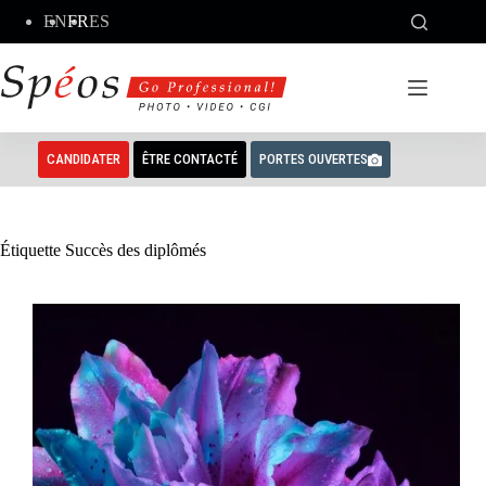
Passer
EN
FR
ES
au
contenu
CANDIDATER
ÊTRE CONTACTÉ
PORTES OUVERTES
Étiquette
Succès des diplômés