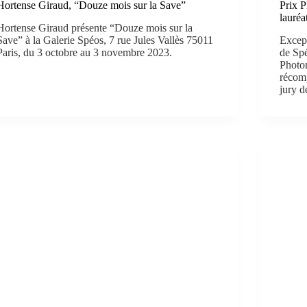
Hortense Giraud, “Douze mois sur la Save”
Prix P
lauréa
Hortense Giraud présente “Douze mois sur la
Save” à la Galerie Spéos, 7 rue Jules Vallès 75011
Except
Paris, du 3 octobre au 3 novembre 2023.
de Spé
Photor
récomp
jury d