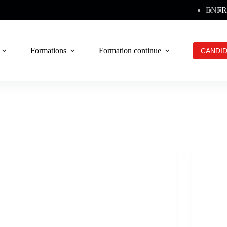
EN
FR
Formations
Formation continue
Contact
CANDI