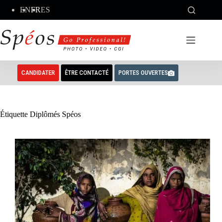
Passer
EN
FR
ES
au
contenu
CANDIDATER
ÊTRE CONTACTÉ
PORTES OUVERTES
Étiquette
Diplômés Spéos