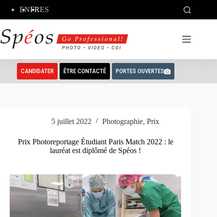
Passer
EN
FR
ES
au
contenu
CANDIDATER
ÊTRE CONTACTÉ
PORTES OUVERTES
5 juillet 2022
Photographie
,
Prix
Prix Photoreportage Étudiant Paris Match 2022 : le
lauréat est diplômé de Spéos !