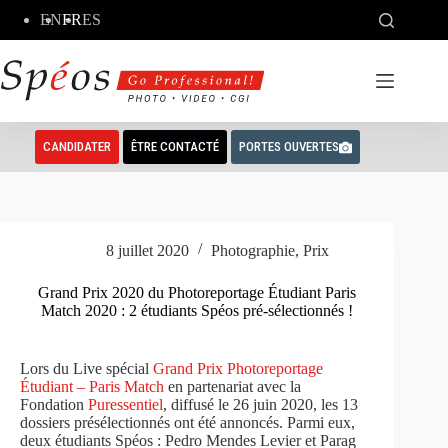
Passer
EN
FR
ES
au
contenu
CANDIDATER
ÊTRE CONTACTÉ
PORTES OUVERTES
8 juillet 2020
Photographie
,
Prix
Grand Prix 2020 du Photoreportage Étudiant Paris
Match 2020 : 2 étudiants Spéos pré-sélectionnés !
Lors du Live spécial
Grand Prix Photoreportage
Étudiant – Paris Match
en partenariat avec la
Fondation
Puressentiel
, diffusé le 26 juin 2020, les 13
dossiers présélectionnés ont été annoncés. Parmi eux,
deux étudiants Spéos : Pedro Mendes Levier et Parag