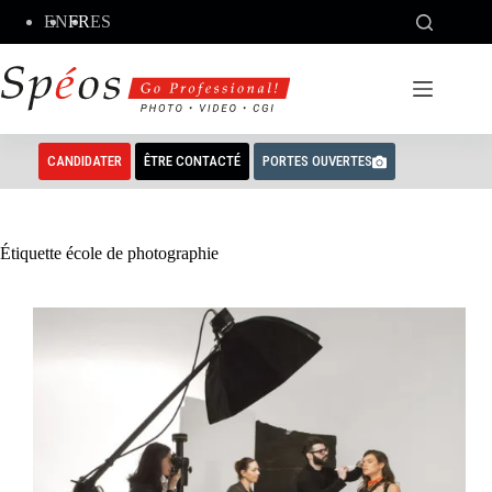
Passer
EN
FR
ES
au
contenu
CANDIDATER
ÊTRE CONTACTÉ
PORTES OUVERTES
Étiquette
école de photographie