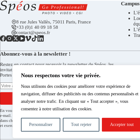
Campus
L'é
Lo
8 rue Jules Vallès, 75011 Paris, France
éq
+33 (0)1 40 09 18 58
L’é
contact@speos.fr
Tra
Abonnez-vous à la newsletter !
Restez en contact pour recevoir la newsletter de Spéos, les
invitations aux vernissages de la Galerie Spéos, aux Journées
Nous respectons votre vie privée.
Portes Ouvertes, et plus encore.
Nous utilisons des cookies pour améliorer votre expérience de
navigation, diffuser des publicités ou des contenus personnalisés et
S'INSCRIRE
analyser notre trafic. En cliquant sur « Tout accepter », vous
consentez à notre utilisation des cookies.
En vous inscrivant vous acceptez de recevoir la newsletter de Spéos par
e-mail. Vous pouvez vous désinscrire à tout moment via le lien présent
dans chaque envoi. Pour en savoir plus sur le traitement de vos données
Personnaliser
Tout rejeter
Accepter tout
et exercer vos droits consultez notre
politique de confidentialité
.