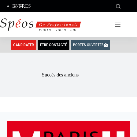
Passer
EN
FR
ES
au
contenu
CANDIDATER
ÊTRE CONTACTÉ
PORTES OUVERTES
Succès des anciens