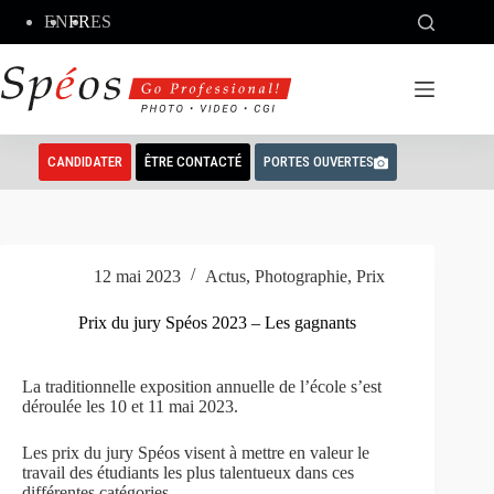
Passer
EN
FR
ES
au
contenu
CANDIDATER
ÊTRE CONTACTÉ
PORTES OUVERTES
12 mai 2023
Actus
,
Photographie
,
Prix
Prix du jury Spéos 2023 – Les gagnants
La traditionnelle exposition annuelle de l’école s’est
déroulée les 10 et 11 mai 2023.
Les prix du jury Spéos visent à mettre en valeur le
travail des étudiants les plus talentueux dans ces
différentes catégories.