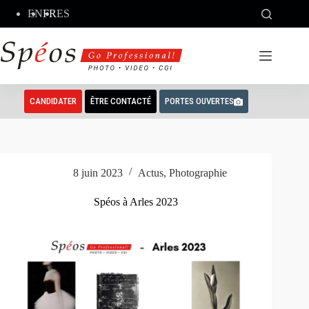
Passer
EN
FR
ES
au
contenu
CANDIDATER
ÊTRE CONTACTÉ
PORTES OUVERTES
8 juin 2023
Actus
,
Photographie
Spéos à Arles 2023