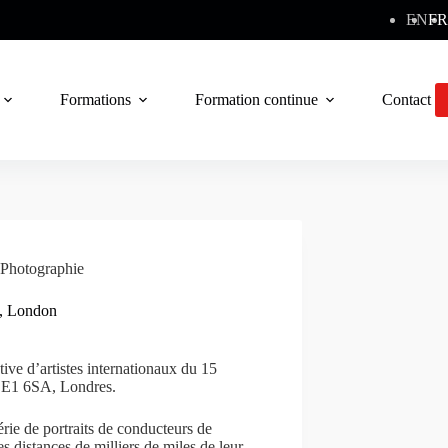
EN
FR
Formations
Formation continue
Contact
Photographie
, London
ve d’artistes internationaux du 15
, E1 6SA, Londres.
érie de portraits de conducteurs de
 distances de milliers de miles de leur