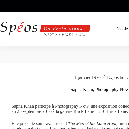
Passer
au
contenu
L’école
1 janvier 1970
Exposition
,
Sapna Khan, Photography Now
Sapna Khan participe à Photography Now, une exposition collecti
au 25 septembre 2016 à la galerie Brick Lane – 216 Brick Lane
Elle présente son travail récent
The Men of the Long Haul
, une s
camions pakistanais. Les conducteurs se déplacent souvent sur des