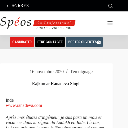
Passer
EN
FR
ES
au
contenu
CANDIDATER
ÊTRE CONTACTÉ
PORTES OUVERTES
16 novembre 2020
Témoignages
Rajkumar Ranadeva Singh
Inde
www.ranadeva.com
Après mes études d’ingénieur, je suis parti un mois en
vacances dans la région du Ladakh en Inde. Là-bas,
j’ai compris que je voulais être photographe et comme