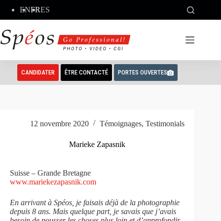
Passer
EN
FR
ES
au
contenu
CANDIDATER
ÊTRE CONTACTÉ
PORTES OUVERTES
12 novembre 2020
Témoignages
,
Testimonials
Marieke Zapasnik
Suisse – Grande Bretagne
www.mariekezapasnik.com
En arrivant à Spéos, je faisais déjà de la photographie
depuis 8 ans. Mais quelque part, je savais que j’avais
besoin de pousser les choses plus loin et d’approfondir