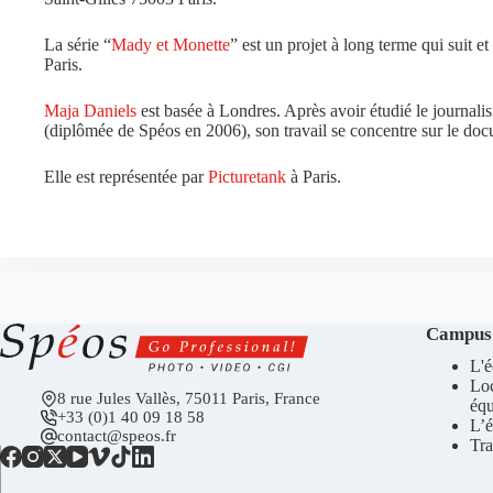
La série “
Mady et Monette
” est un projet à long terme qui suit e
Paris.
Maja
Daniels
est
basée à Londres
.
Après avoir
étudié le journali
(diplômée de
Spéos
en 2006
),
son travail
se concentre sur
le doc
Elle est représentée par
Picturetank
à Paris.
Campus
L'é
Lo
8 rue Jules Vallès, 75011 Paris, France
éq
+33 (0)1 40 09 18 58
L’é
contact@speos.fr
Tra