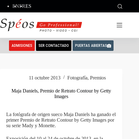
Saltar
EN
FR
ES
al
contenido
ADMISIONES
SER CONTACTADO
PUERTAS ABIERTAS
11 octubre 2013
Fotografía
,
Premios
Maja Daniels, Premio de Retrato Contour by Getty
Images
La fotógrafa de origen sueco Maja Daniels ha ganado el
primer Premio de Retrato Contour by Getty Images por
su serie Mady y Monette.
Exposición del 10 al 24 de octubre de 2013, en la