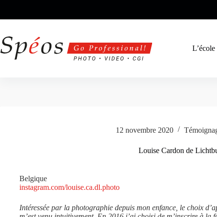
Passer
au
contenu
L’école
12 novembre 2020
Témoigna
Louise Cardon de Lichtb
Belgique
instagram.com/louise.ca.dl.photo
Intéressée par la photographie depuis mon enfance, le choix d’
m’est venu intuitivement. En 2016 j’ai choisi de m’inscrire à la