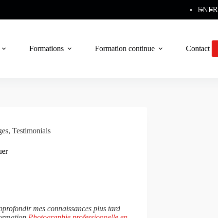
EN
FR
Formations
Formation continue
Contact
ges
,
Testimonials
uer
approfondir mes connaissances plus tard
 formation
Photographie professionnelle en