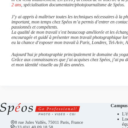
2 ans
, spécialisation documentaire/photojournalisme de Spéos.
J’y ai appris à maîtriser toutes les techniques nécessaires à la p
important, mon temps chez Spéos m’a permis d’entrer en contact 
passionnés et compétents.
La qualité de mon travail s’est beaucoup améliorée et les échang
encouragée et guidé à présenter mon travail photographique lor
eu la chance d’exposer mon travail à Paris, Londres, Tel-Aviv, Anv
Aujourd’hui je photographie principalement le domaine du yoga e
Grâce aux connaissances que j’ai acquises chez Spéos, j’ai pu d
et mon identité visuelle au fil des années.
Campus
L'é
Lo
8 rue Jules Vallès, 75011 Paris, France
éq
+33 (0)1 40 09 18 58