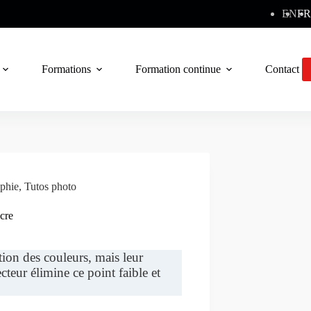
EN
FR
Formations
Formation continue
Contact
phie
,
Tutos photo
ncre
tion des couleurs, mais leur
cteur élimine ce point faible et