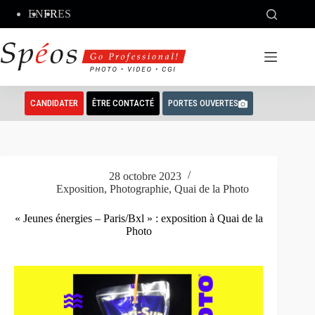
Passer
EN
FR
ES
au
contenu
CANDIDATER
ÊTRE CONTACTÉ
PORTES OUVERTES
28 octobre 2023
Exposition
,
Photographie
,
Quai de la Photo
« Jeunes énergies – Paris/Bxl » : exposition à Quai de la
Photo