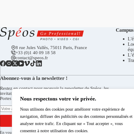
Campus
L'é
Lo
8 rue Jules Vallès, 75011 Paris, France
éq
+33 (0)1 40 09 18 58
L’é
contact@speos.fr
Tra
Abonnez-vous à la newsletter !
Restez en contact pour recevoir la newsletter de Spéos, les
invitations aux vernissages de la Galerie Spéos, aux Journées
Nous respectons votre vie privée.
Portes Ouvertes, et plus encore.
Nous utilisons des cookies pour améliorer votre expérience de
navigation, diffuser des publicités ou des contenus personnalisés et
S'INSCRIRE
analyser notre trafic. En cliquant sur « Tout accepter », vous
consentez à notre utilisation des cookies.
En vous inscrivant vous acceptez de recevoir la newsletter de Spéos par