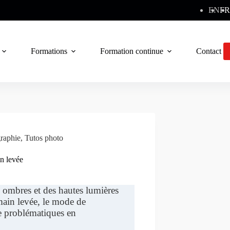
EN
FR
Formations
Formation continue
Contact
raphie
,
Tutos photo
in levée
s ombres et des hautes lumières
main levée, le mode de
ge problématiques en