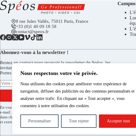
Campus
L'é
Lo
8 rue Jules Vallès, 75011 Paris, France
éq
+33 (0)1 40 09 18 58
L’é
contact@speos.fr
Tra
Abonnez-vous à la newsletter !
Restez en contact pour recevoir la newsletter de Spéos, les
invitations aux vernissages de la Galerie Spéos, aux Journées
Nous respectons votre vie privée.
Portes Ouvertes, et plus encore.
Nous utilisons des cookies pour améliorer votre expérience de
navigation, diffuser des publicités ou des contenus personnalisés et
S'INSCRIRE
analyser notre trafic. En cliquant sur « Tout accepter », vous
consentez à notre utilisation des cookies.
En vous inscrivant vous acceptez de recevoir la newsletter de Spéos par
e-mail. Vous pouvez vous désinscrire à tout moment via le lien présent
dans chaque envoi. Pour en savoir plus sur le traitement de vos données
Personnaliser
Tout rejeter
Accepter tout
et exercer vos droits consultez notre
politique de confidentialité
.