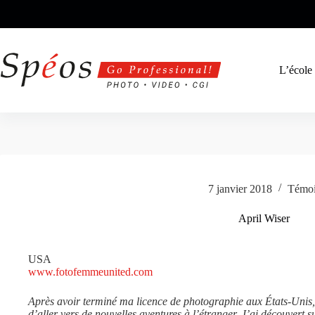
Passer
au
contenu
L’école
7 janvier 2018
Témoi
April Wiser
USA
www.fotofemmeunited.com
Après avoir terminé ma licence de photographie aux États-Unis, 
d’aller vers de nouvelles aventures à l’étranger. J’ai découvert 