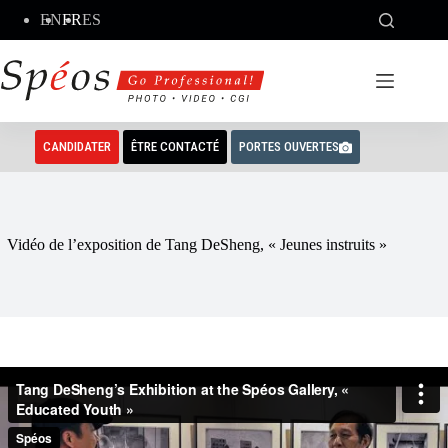
Passer
EN
FR
ES
au
contenu
CANDIDATER
ÊTRE CONTACTÉ
PORTES OUVERTES
Vidéo de l’exposition de Tang DeSheng, « Jeunes instruits »