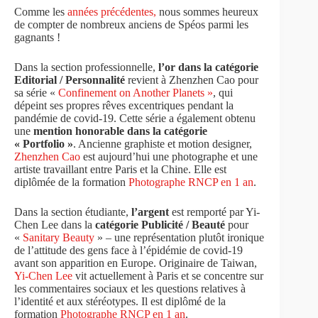
Comme les
années précédentes,
nous sommes heureux
de compter de nombreux anciens de Spéos parmi les
gagnants !
Dans la section professionnelle,
l’or dans la catégorie
Editorial / Personnalité
revient à Zhenzhen Cao pour
sa série «
Confinement on Another Planets »
, qui
dépeint ses propres rêves excentriques pendant la
pandémie de covid-19. Cette série a également obtenu
une
mention honorable dans la catégorie
« Portfolio »
. Ancienne graphiste et motion designer,
Zhenzhen Cao
est aujourd’hui une photographe et une
artiste travaillant entre Paris et la Chine. Elle est
diplômée de la formation
Photographe RNCP en 1 an
.
Dans la section étudiante,
l’argent
est remporté par Yi-
Chen Lee dans la
catégorie Publicité / Beauté
pour
«
Sanitary Beauty
» – une représentation plutôt ironique
de l’attitude des gens face à l’épidémie de covid-19
avant son apparition en Europe. Originaire de Taiwan,
Yi-Chen Lee
vit actuellement à Paris et se concentre sur
les commentaires sociaux et les questions relatives à
l’identité et aux stéréotypes. Il est diplômé de la
formation
Photographe RNCP en 1 an
.