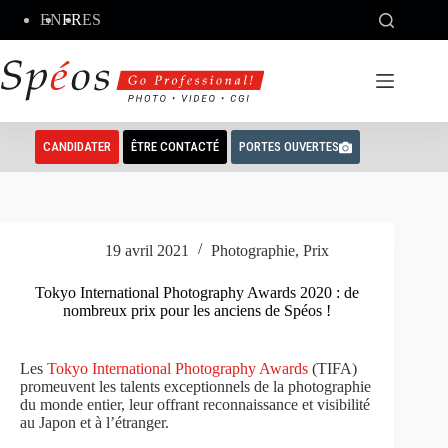
Passer
EN
FR
ES
au
contenu
CANDIDATER
ÊTRE CONTACTÉ
PORTES OUVERTES
19 avril 2021
Photographie
,
Prix
Tokyo International Photography Awards 2020 : de
nombreux prix pour les anciens de Spéos !
Les
Tokyo International Photography Awards
(TIFA)
promeuvent les talents exceptionnels de la photographie
du monde entier, leur offrant reconnaissance et visibilité
au Japon et à l’étranger.