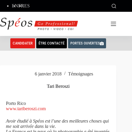
Passer
EN
FR
ES
au
contenu
CANDIDATER
ÊTRE CONTACTÉ
PORTES OUVERTES
6 janvier 2018
Témoignages
Tari Beroszi
Porto Rico
www.tariberoszi.com
Avoir étudié à Spéos est l’une des meilleures choses qui
me soit arrivée dans la vie.
La France est le pays où la photographie a été inventée