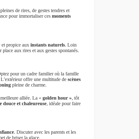
pleines de rires, de gestes tendres et
éance pour immortaliser ces
moments
e et propice aux
instants naturels
. Loin
er place aux rires et aux gestes spontanés.
tez pour un cadre familier où la famille
. L’extérieur offre une multitude de
scènes
oning
pleine de charme.
 meilleure alliée. La «
golden hour »
, tôt
e douce et chaleureuse
, idéale pour faire
nfiance
. Discuter avec les parents et les
et de briser la glace.