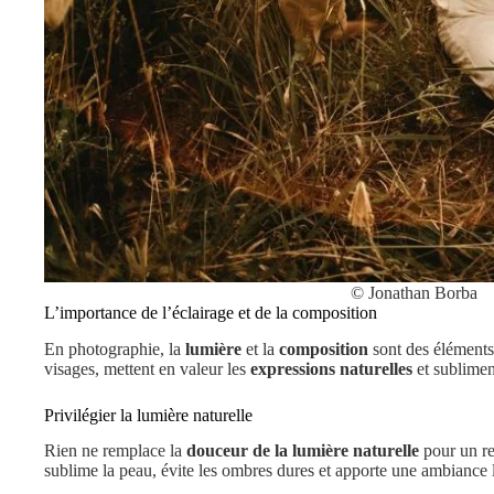
© Jonathan Borba
L’importance de l’éclairage et de la composition
En photographie, la
lumière
et la
composition
sont des éléments
visages, mettent en valeur les
expressions naturelles
et subliment
Privilégier la lumière naturelle
Rien ne remplace la
douceur de la lumière naturelle
pour un re
sublime la peau, évite les ombres dures et apporte une ambiance