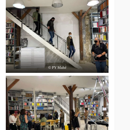
© PY Mahé