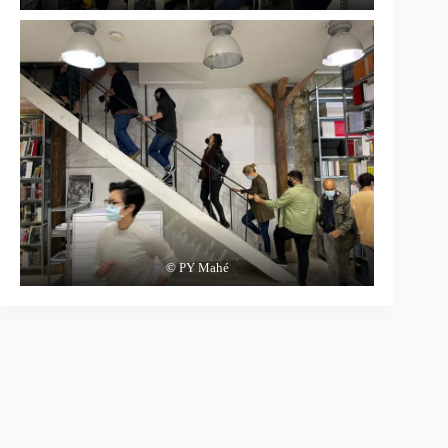
© PY Mahé