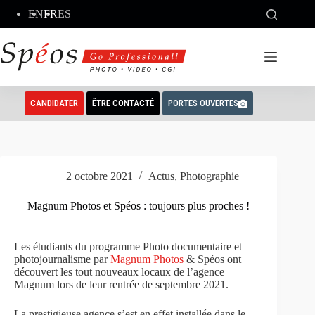
Passer
EN
FR
ES
au
contenu
CANDIDATER
ÊTRE CONTACTÉ
PORTES OUVERTES
2 octobre 2021
Actus
,
Photographie
Magnum Photos et Spéos : toujours plus proches !
Les étudiants du programme Photo documentaire et
photojournalisme par
Magnum Photos
& Spéos ont
découvert les tout nouveaux locaux de l’agence
Magnum lors de leur rentrée de septembre 2021.
La prestigieuse agence s’est en effet installée dans le