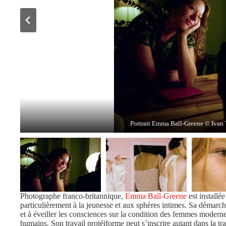
Brother’s breeze and sister’s ease, Berlin, 2022. © Emma Bal
Gossip in New York, 2022. © Emma Ball-Greene / 
Rachel, Paris, 2022. © Emma Ball-Greene / Cou
Portrait Emma Ball-Greene © Ivan
Photographe franco-britannique,
Emma Ball-Greene
est installée
particulièrement à la jeunesse et aux sphères intimes. Sa démarche
et à éveiller les consciences sur la condition des femmes modernes
humains. Son travail protéiforme peut s’inscrire autant dans la 