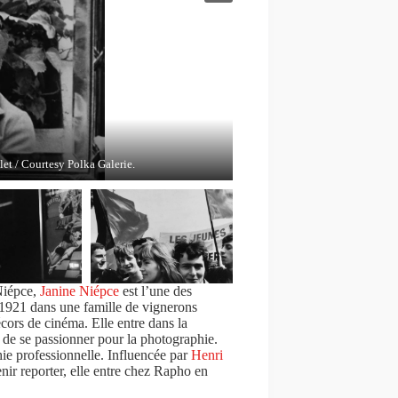
pce / Roger Viollet / Courtesy Polka Galerie.
ger Viollet / Courtesy Polka Galerie.
oger Viollet / Courtesy Polka Galerie.
let / Courtesy Polka Galerie.
Niépce,
Janine
Niépce
est l’une des
 1921 dans une famille de vignerons
cors de cinéma. Elle entre dans la
s de se passionner pour la photographie.
e professionnelle. Influencée par
Henri
nir reporter, elle entre chez Rapho en