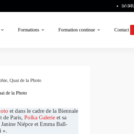
EN
FR
Formations
Formation continue
Contact
phie
,
Quai de la Photo
uai de la Photo
hoto
et dans le cadre de la Biennale
t de Paris,
Polka Galerie
et sa
, Janine Niépce et Emma Ball-
i ».