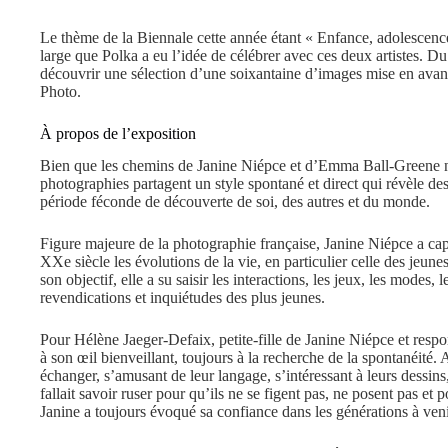
Le thème de la Biennale cette année étant « Enfance, adolescence 
large que Polka a eu l’idée de célébrer avec ces deux artistes. 
découvrir une sélection d’une soixantaine d’images mise en avan
Photo.
À propos de l’exposition
Bien que les chemins de Janine Niépce et d’Emma Ball-Greene ne 
photographies partagent un style spontané et direct qui révèle des
période féconde de découverte de soi, des autres et du monde.
Figure majeure de la photographie française, Janine Niépce a ca
XXe siècle les évolutions de la vie, en particulier celle des jeune
son objectif, elle a su saisir les interactions, les jeux, les modes, l
revendications et inquiétudes des plus jeunes.
Pour Hélène Jaeger-Defaix, petite-fille de Janine Niépce et respo
à son œil bienveillant, toujours à la recherche de la spontanéité. A
échanger, s’amusant de leur langage, s’intéressant à leurs dessins, 
fallait savoir ruser pour qu’ils ne se figent pas, ne posent pas et p
Janine a toujours évoqué sa confiance dans les générations à veni