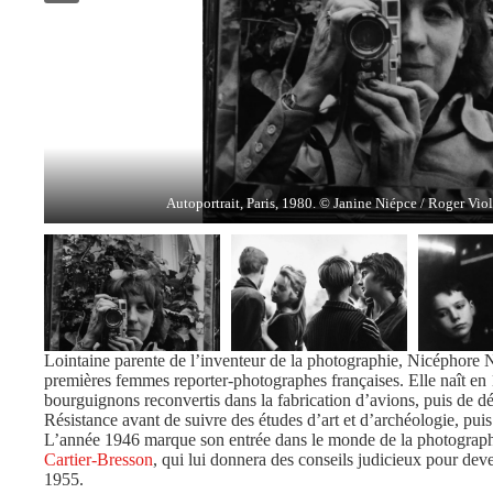
Jeunes qui défilent Place de la Bastille, Paris, mai 1968. © Janine Nié
Bal en plein air, Charente-Maritime, 1959. © Janine Niépce / Ro
Le petit garçon et le flipper, France, 1957. © Janine Niépce / R
Autoportrait, Paris, 1980. © Janine Niépce / Roger Viol
Lointaine parente de l’inventeur de la photographie, Nicéphore 
premières femmes reporter-photographes françaises. Elle naît en
bourguignons reconvertis dans la fabrication d’avions, puis de dé
Résistance avant de suivre des études d’art et d’archéologie, pui
L’année 1946 marque son entrée dans le monde de la photographi
Cartier-Bresson
, qui lui donnera des conseils judicieux pour deve
1955.