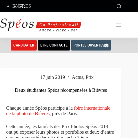
Passer
EN
FR
ES
au
contenu
CANDIDATER
ÊTRE CONTACTÉ
PORTES OUVERTES
17 juin 2019
Actus
,
Prix
Deux étudiantes Spéos récompensées à Bièvres
Chaque année Spéos participe à la
foire internationale
de la photo de Bièvres
, près de Paris.
Cette année, les lauréats des Prix Photos Spéos 2019
ont pu exposer leurs photos et portfolios et deux d’entre
eux ont remporté des prix dimanche 2 juin :