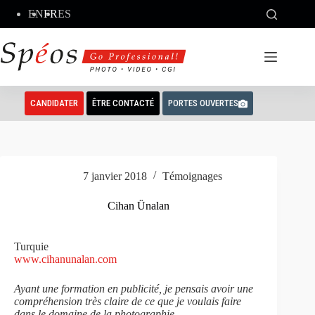
Passer
EN
FR
ES
au
contenu
CANDIDATER
ÊTRE CONTACTÉ
PORTES OUVERTES
7 janvier 2018
Témoignages
Cihan Ünalan
Turquie
www.cihanunalan.com
Ayant une formation en publicité, je pensais avoir une
compréhension très claire de ce que je voulais faire
dans le domaine de la photographie.