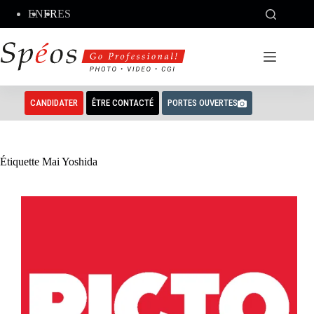
Passer
EN
FR
ES
au
contenu
CANDIDATER
ÊTRE CONTACTÉ
PORTES OUVERTES
Étiquette
Mai Yoshida