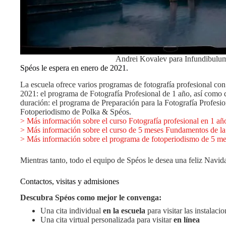
Andrei Kovalev para Infundibul
Spéos le espera en enero de 2021.
La escuela ofrece varios programas de fotografía profesional co
2021: el programa de Fotografía Profesional de 1 año, así como
duración: el programa de Preparación para la Fotografía Profesi
Fotoperiodismo de Polka & Spéos.
> Más información sobre el curso Fotografía profesional en 1 añ
> Más información sobre el curso de 5 meses Fundamentos de la 
> Más información sobre el programa de fotoperiodismo de 5 m
Mientras tanto, todo el equipo de Spéos le desea una feliz Nav
Contactos, visitas y admisiones
Descubra Spéos como mejor le convenga:
Una cita individual
en la escuela
para visitar las instalaci
Una cita virtual personalizada para visitar
en línea