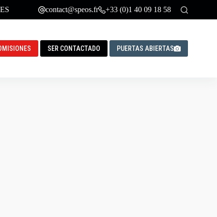
ES
contact@speos.fr
+33 (0)1 40 09 18 58
DMISIONES
SER CONTACTADO
PUERTAS ABIERTAS