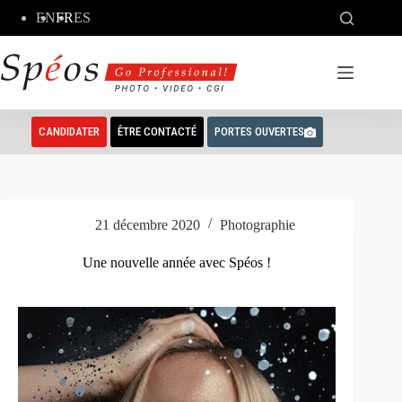
Passer
EN
FR
ES
au
contenu
CANDIDATER
ÊTRE CONTACTÉ
PORTES OUVERTES
21 décembre 2020
Photographie
Une nouvelle année avec Spéos !