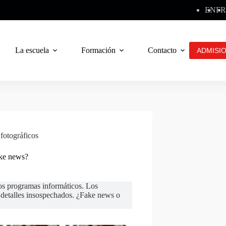
EN
FR
La escuela
Formación
Contacto
ADMISI
 fotográficos
ake news?
 los programas informáticos. Los
y detalles insospechados. ¿Fake news o