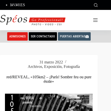
Saltar
EN
FR
ES
al
contenido
ADMISIONES
SER CONTACTADO
PUERTAS ABIERTAS
31 marzo 2022
Archivos
,
Exposición
,
Fotografía
red/REVEAL, «105km2 – ¡París! Sombre feu ou pure
étoile»