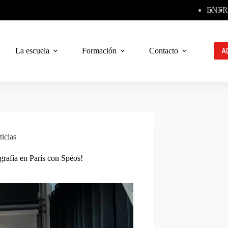
EN
FR
La escuela
Formación
Contacto
A
icias
ografía en París con Spéos!