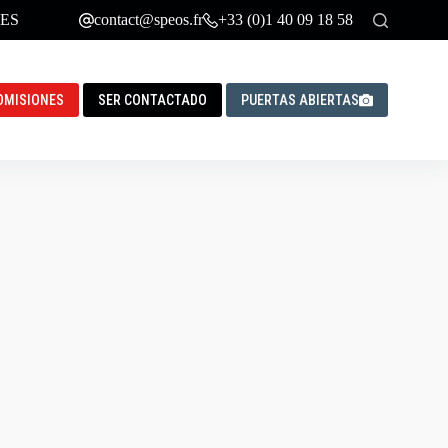
ES
contact@speos.fr
+33 (0)1 40 09 18 58
DMISIONES
SER CONTACTADO
PUERTAS ABIERTAS