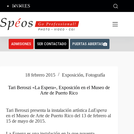
Saltar
EN
FR
ES
al
contenido
ADMISIONES
SER CONTACTADO
PUERTAS ABIERTAS
18 febrero 2015
Exposición
,
Fotografía
Tari Beroszi «La Espera», Exposición en el Museo de
Arte de Puerto Rico
Tari Beroszi presenta la instalación artística
La
Espera
en el Museo de Arte de Puerto Rico del 13 de febrero al
15 de mayo de 2015.
La
Espera
es una instalación en la que noventa