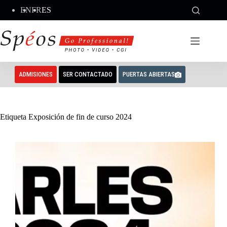
Saltar
EN
FR
ES
al
contenido
ADMISIONES
SER CONTACTADO
PUERTAS ABIERTAS
Etiqueta
Exposición de fin de curso 2024