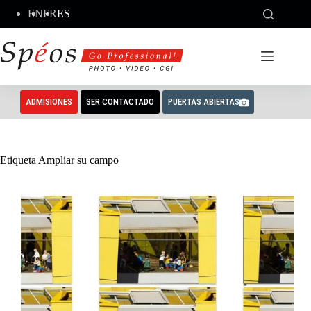
Saltar
EN
FR
ES
al
contenido
ADMISIONES
SER CONTACTADO
PUERTAS ABIERTAS
Etiqueta
Ampliar su campo