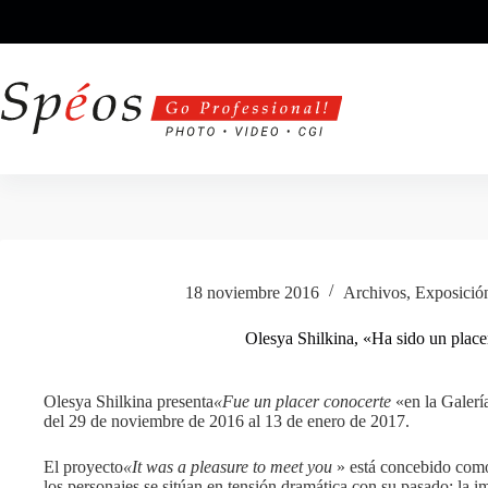
Saltar
al
contenido
18 noviembre 2016
Archivos
,
Exposició
Olesya Shilkina, «Ha sido un place
Olesya Shilkina presenta
«Fue un placer conocerte
«en la Galería
del 29 de noviembre de 2016 al 13 de enero de 2017.
El proyecto
«It was a pleasure to meet you
» está concebido como
los personajes se sitúan en tensión dramática con su pasado: la 