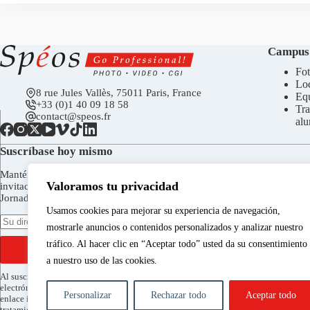
Campus
Fot
Loc
8 rue Jules Vallès, 75011 Paris, France
Eq
+33 (0)1 40 09 18 58
Tra
contact@speos.fr
al
Suscríbase hoy mismo
Manténgase en contacto para recibir el boletín de Spéos,
Valoramos tu privacidad
invitaciones a las inauguraciones de la Galería Spéos, a las
Jornadas de Puertas Abiertas, etc.
Usamos cookies para mejorar su experiencia de navegación,
mostrarle anuncios o contenidos personalizados y analizar nuestro
tráfico. Al hacer clic en “Aceptar todo” usted da su consentimiento
ENVIAR
a nuestro uso de las cookies.
Al suscribirse acepta recibir la newsletter de Spéos por correo
electrónico. Puede darse de baja en cualquier momento a través del
Personalizar
Rechazar todo
Aceptar todo
enlace incluido en cada envío. Para obtener más información sobre el
tratamiento de sus datos y ejercer sus derechos consulte nuestra
política