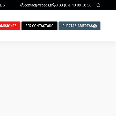
ES
contact@speos.fr
+33 (0)1 40 09 18 58
DMISIONES
SER CONTACTADO
PUERTAS ABIERTAS