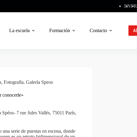
EN
FR
La escuela
Formación
Contacto
A
n
,
Fotografía
,
Galería Speos
r conocerle»
 Spéos- 7 rue Jules Vallès, 75011 París,
 una serie de puestas en escena, donde
imagen es un retrato bidimensional de un