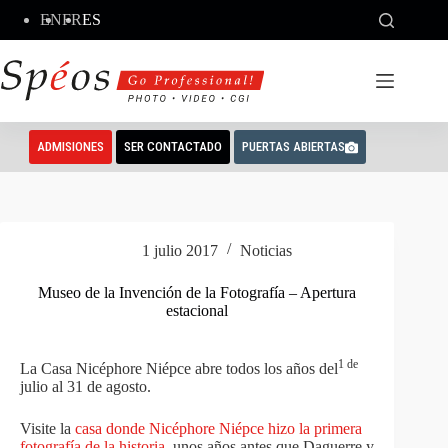
Saltar
EN
FR
ES
al
contenido
ADMISIONES
SER CONTACTADO
PUERTAS ABIERTAS
1 julio 2017
Noticias
Museo de la Invención de la Fotografía – Apertura
estacional
1 de
La Casa Nicéphore Niépce abre todos los años del
julio al 31 de agosto.
Visite la
casa donde Nicéphore Niépce hizo la primera
fotografía de la historia
, unos años antes que Daguerre y