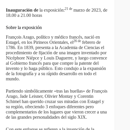
21 de
Inauguración de
la exposición:
marzo de 2023, de
18.00 a 21.00 horas
Sobre la exposición
François Arago, político y médico francés, nació en
26 de
Estagel, en los Pirineos Orientales, el
febrero de
1786. En 1839, presenta a la Academia de Ciencias el
procedimiento de fijación de una imagen inventado por
Nicéphore Niépce y Louis Daguerre, y luego convence
al Gobierno francés para que compre la patente del
invento y lo haga público. Esto condujo a la expansión
de la fotografía y a su rápido desarrollo en todo el
mundo.
Partiendo simbólicamente «tras las huellas» de François
Arago, Jade Leisner, Olivier Montay y Corentin
Schimel han querido cruzar sus miradas con Estagel y
su región, ofreciendo 3 enfoques diferentes pero
complementarios de los lugares que vieron crecer a una
de las grandes personalidades del siglo XIX.
Con este enfoque se refieren a la invención de la