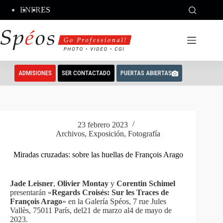
Saltar
EN
FR
ES
al
contenido
ADMISIONES
SER CONTACTADO
PUERTAS ABIERTAS
23 febrero 2023
Archivos
,
Exposición
,
Fotografía
Miradas cruzadas: sobre las huellas de François Arago
Jade Leisner
,
Olivier Montay
y
Corentin Schimel
presentarán «
Regards Croisés: Sur les Traces de
François Arago
» en la Galería Spéos, 7 rue Jules
Vallès, 75011 París, del21 de marzo al4 de mayo de
2023.