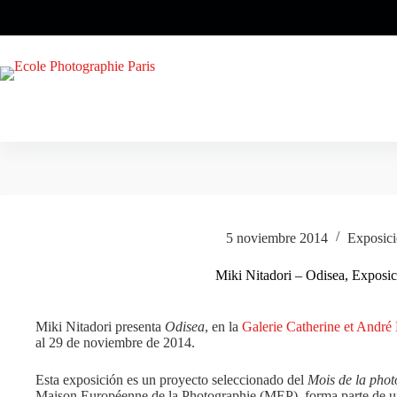
Saltar
al
contenido
5 noviembre 2014
Exposic
Miki Nitadori – Odisea, Exposic
Miki Nitadori presenta
Odisea
, en la
Galerie Catherine et André
al 29 de noviembre de 2014.
Esta exposición es un proyecto seleccionado del
Mois de la phot
Maison Européenne de la Photographie (MEP), forma parte de un