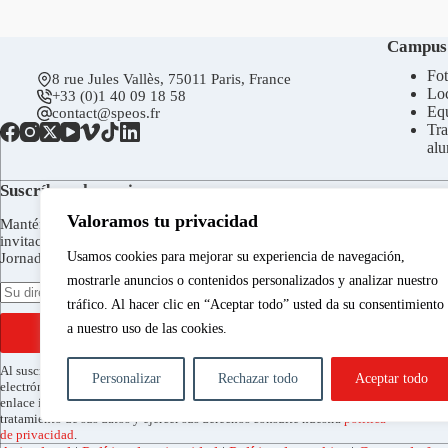
Campus
Fot
8 rue Jules Vallès, 75011 Paris, France
Loc
+33 (0)1 40 09 18 58
Eq
contact@speos.fr
Tra
al
Suscríbase hoy mismo
Valoramos tu privacidad
Manténgase en contacto para recibir el boletín de Spéos,
invitaciones a las inauguraciones de la Galería Spéos, a las
Usamos cookies para mejorar su experiencia de navegación,
Jornadas de Puertas Abiertas, etc.
mostrarle anuncios o contenidos personalizados y analizar nuestro
tráfico. Al hacer clic en “Aceptar todo” usted da su consentimiento
a nuestro uso de las cookies.
ENVIAR
Al suscribirse acepta recibir la newsletter de Spéos por correo
Personalizar
Rechazar todo
Aceptar todo
electrónico. Puede darse de baja en cualquier momento a través del
enlace incluido en cada envío. Para obtener más información sobre el
tratamiento de sus datos y ejercer sus derechos consulte nuestra
política
de privacidad
.