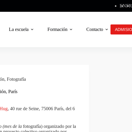
EN
FR
La escuela
Formación
Contacto
ADMISI
ión
,
Fotografía
ión, París
 Hug
, 40 rue de Seine, 75006 París, del 6
o (mes de la
fotografía) organizado por la
 proyecto colectivo organizado por