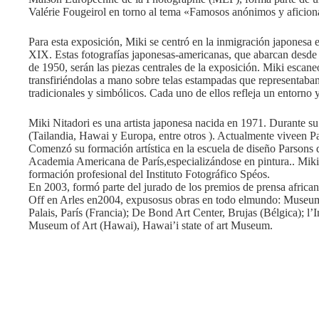
Valérie Fougeirol en torno al tema «Famosos anónimos y aficion
Para esta exposición, Miki se centró en la inmigración japonesa 
XIX. Estas fotografías japonesas-americanas, que abarcan desde 
de 1950, serán las piezas centrales de la exposición. Miki escan
transfiriéndolas a mano sobre telas estampadas que representaba
tradicionales y simbólicos. Cada uno de ellos refleja un entorno
Miki Nitadori es una artista japonesa nacida en 1971. Durante s
(Tailandia, Hawai y Europa
, entre otros
).
Actualmente vive
en Pa
Comenzó su formación artística en la escuela de diseño Parsons de
Academia Americana de París,
especializándose
en pintura.
. Mik
formación profesional del Instituto Fotográfico Spéos.
En 2003, formó parte del jurado de los premios de prensa african
Off en Arles en
2004, expuso
sus obras en todo el
mundo: Museu
Palais
, París (
Francia); De Bond Art Center, Brujas (Bélgica)
; l
Museum of Art (Hawai), Hawai’i state of art Museum.