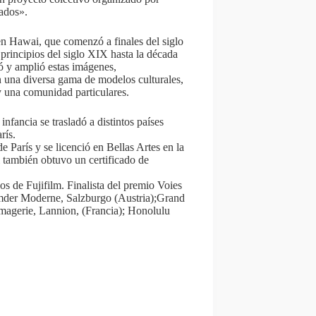
ados».
en Hawai, que comenzó a finales del siglo
principios del siglo XIX hasta la década
eó y amplió estas imágenes,
n una diversa gama de modelos culturales,
 y una comunidad particulares.
u
infancia
se trasladó a distintos países
rís.
 París y se licenció en Bellas Artes en la
i
también obtuvo un certificado de
os de Fujifilm. Finalista del premio Voies
m
der Moderne, Salzburgo (Austria);
Grand
’Imagerie, Lannion, (Francia); Honolulu