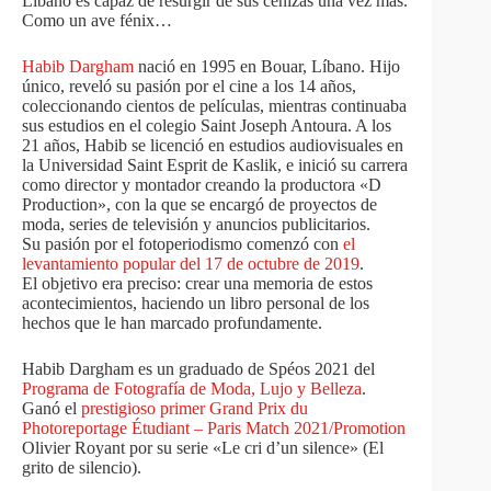
Líbano es capaz de resurgir de sus cenizas una vez más.
Como un ave fénix…
Habib Dargham
nació en 1995 en Bouar, Líbano. Hijo
único, reveló su pasión por el cine a los 14 años,
coleccionando cientos de películas, mientras continuaba
sus estudios en el colegio Saint Joseph Antoura. A los
21 años, Habib se licenció en estudios audiovisuales en
la Universidad Saint Esprit de Kaslik, e inició su carrera
como director y montador creando la productora «D
Production», con la que se encargó de proyectos de
moda, series de televisión y anuncios publicitarios.
Su pasión por el fotoperiodismo comenzó con
el
levantamiento popular del 17 de octubre de 2019
.
El objetivo era preciso: crear una memoria de estos
acontecimientos, haciendo un libro personal de los
hechos que le han marcado profundamente.
Habib Dargham es un graduado de Spéos 2021 del
Programa de Fotografía de Moda, Lujo y Belleza
.
Ganó el
prestigioso primer Grand Prix du
Photoreportage Étudiant – Paris Match 2021/Promotion
Olivier Royant por su serie «Le cri d’un silence» (El
grito de silencio).