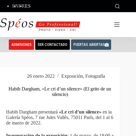
Saltar
EN
FR
ES
al
contenido
ADMISIONES
SER CONTACTADO
PUERTAS ABIERTAS
26 enero 2022
Exposición
,
Fotografía
Habib Dargham, «Le cri d’un silence» (El grito de un
silencio)
Habib Dargham presentará
«Le cri d’un silence»
en la
Galería Spéos, 7 rue Jules Vallès, 75011 París, del 1 al 6
de marzo de 2022.
Inauguración de la exposición
: 1 de marzo, de 18:00 a