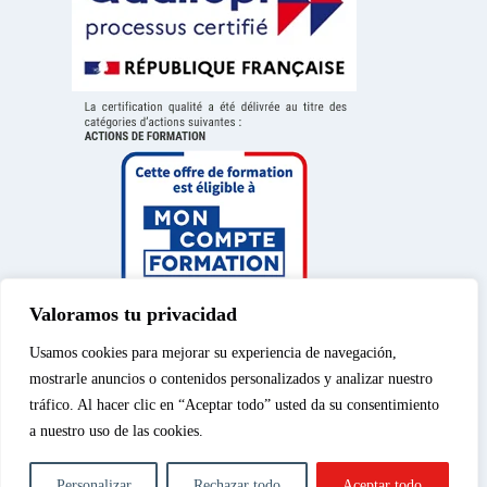
Valoramos tu privacidad
Usamos cookies para mejorar su experiencia de navegación,
mostrarle anuncios o contenidos personalizados y analizar nuestro
tráfico. Al hacer clic en “Aceptar todo” usted da su consentimiento
a nuestro uso de las cookies.
Aviso legal
|
Política de
© 2026 – Spéos, curso
privacidad
|
Política de
privado de enseñanza
Personalizar
Rechazar todo
Aceptar todo