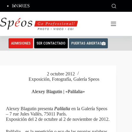
Saltar
EN
FR
ES
al
contenido
ADMISIONES
SER CONTACTADO
PUERTAS ABIERTAS
2 octubre 2012
Exposición
,
Fotografía
,
Galería Speos
Alexey Blagutin | «Palilalia»
Alexey Blagutin presenta
Palilalia
en la Galería Speos
– 7 rue Jules Vallès, 75011 París.
Exposición del 2 de octubre al 2 de noviembre de 2012.
Palilalia – es la repetición o eco de las propias palabras