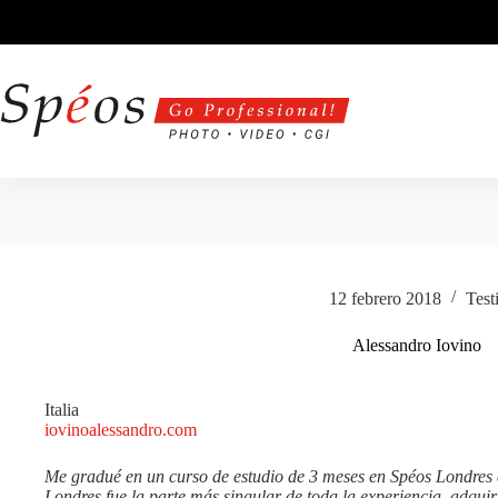
Saltar
al
contenido
12 febrero 2018
Test
Alessandro Iovino
Italia
iovinoalessandro.com
Me gradué en un curso de estudio de 3 meses en Spéos Londres 
Londres fue la parte más singular de toda la experiencia, adqui