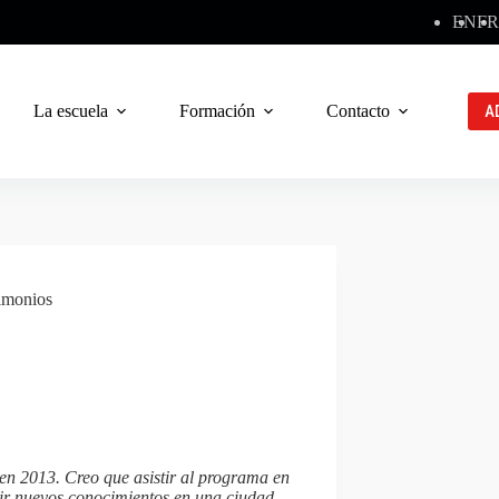
EN
FR
La escuela
Formación
Contacto
A
imonios
en 2013. Creo que asistir al programa en
rir nuevos conocimientos en una ciudad