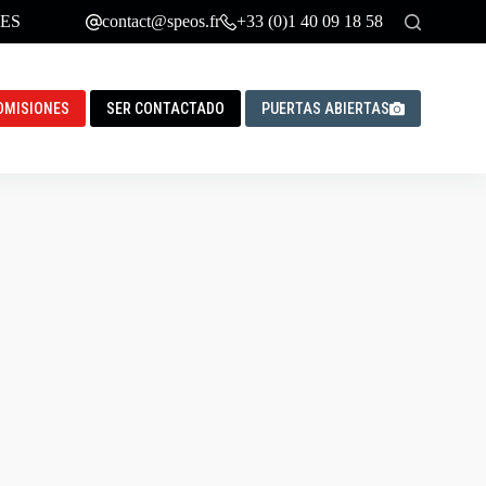
ES
contact@speos.fr
+33 (0)1 40 09 18 58
DMISIONES
SER CONTACTADO
PUERTAS ABIERTAS