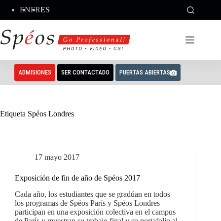
Saltar
EN
FR
ES
al
contenido
ADMISIONES
SER CONTACTADO
PUERTAS ABIERTAS
Etiqueta
Spéos Londres
17 mayo 2017
Exposición de fin de año de Spéos 2017
Cada año, los estudiantes que se gradúan en todos
los programas de Spéos París y Spéos Londres
participan en una exposición colectiva en el campus
de París y muestran su trabajo final y su portafolio al