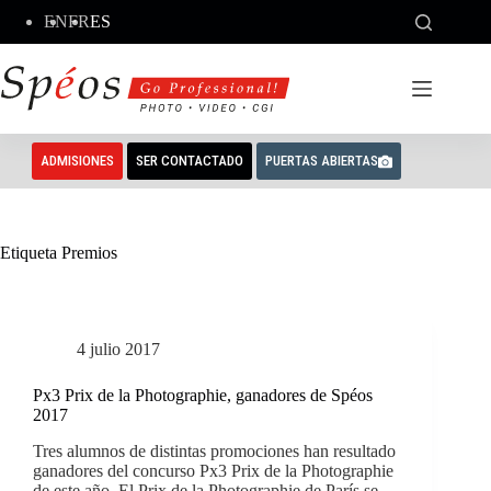
Saltar
EN
FR
ES
al
contenido
ADMISIONES
SER CONTACTADO
PUERTAS ABIERTAS
Etiqueta
Premios
4 julio 2017
Px3 Prix de la Photographie, ganadores de Spéos
2017
Tres alumnos de distintas promociones han resultado
ganadores del concurso Px3 Prix de la Photographie
de este año. El Prix de la Photographie de París se