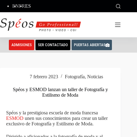
Saltar
EN
FR
ES
al
contenido
ADMISIONES
SER CONTACTADO
PUERTAS ABIERTAS
7 febrero 2023
Fotografía
,
Noticias
Spéos y ESMOD lanzan un taller de Fotografía y
Estilismo de Moda
Spéos y la prestigiosa escuela de moda francesa
ESMOD
unen sus conocimientos para crear un taller
exclusivo de Fotografía y Estilismo de Moda.
Dirigido a aficionados a la fotografía de moda y al