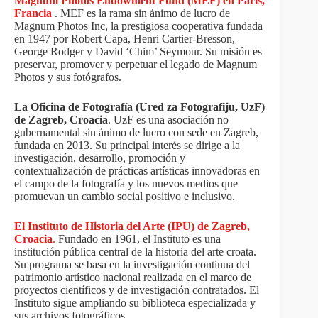
Magnum Photos Endowment Fund (MEF) en París,
Francia
. MEF es la rama sin ánimo de lucro de
Magnum Photos Inc, la prestigiosa cooperativa fundada
en 1947 por Robert Capa, Henri Cartier-Bresson,
George Rodger y David ‘Chim’ Seymour. Su misión es
preservar, promover y perpetuar el legado de Magnum
Photos y sus fotógrafos.
La Oficina de Fotografía
(Ured za Fotografiju
, UzF)
de Zagreb, Croacia
. UzF es una asociación no
gubernamental sin ánimo de lucro con sede en Zagreb,
fundada en 2013. Su principal interés se dirige a la
investigación, desarrollo, promoción y
contextualización de prácticas artísticas innovadoras en
el campo de la fotografía y los nuevos medios que
promuevan un cambio social positivo e inclusivo.
El Instituto de Historia del Arte (IPU) de Zagreb,
Croacia
.
Fundado en 1961, el Instituto es una
institución pública central de la historia del arte croata.
Su programa se basa en la investigación continua del
patrimonio artístico nacional realizada en el marco de
proyectos científicos y de investigación contratados. El
Instituto sigue ampliando su biblioteca especializada y
sus archivos fotográficos.